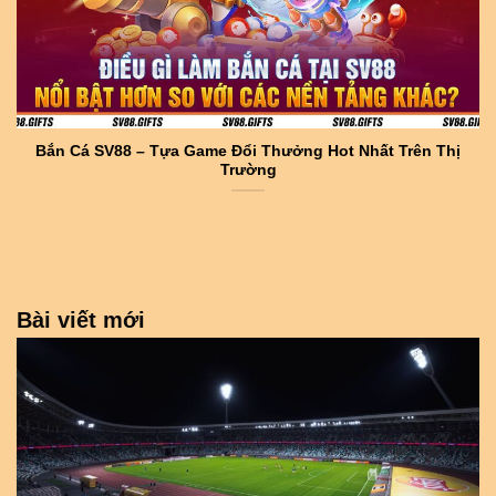
Bắn Cá SV88 – Tựa Game Đổi Thưởng Hot Nhất Trên Thị
Trường
Bài viết mới