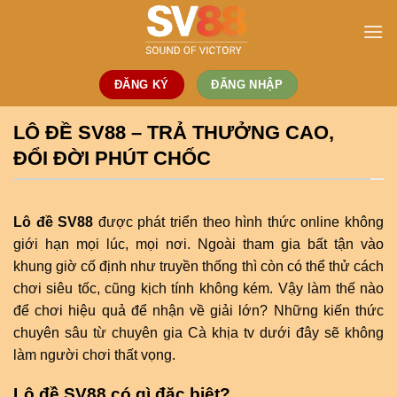
Bỏ
qua
nội
dung
ĐĂNG KÝ
ĐĂNG NHẬP
LÔ ĐỀ SV88 – TRẢ THƯỞNG CAO,
ĐỔI ĐỜI PHÚT CHỐC
Lô đề SV88
được phát triển theo hình thức online không
giới hạn mọi lúc, mọi nơi. Ngoài tham gia bất tận vào
khung giờ cố định như truyền thống thì còn có thể thử cách
chơi siêu tốc, cũng kịch tính không kém. Vậy làm thế nào
để chơi hiệu quả để nhận về giải lớn? Những kiến thức
chuyên sâu từ chuyên gia Cà khịa tv dưới đây sẽ không
làm người chơi thất vọng.
Lô đề SV88 có gì đặc biệt?