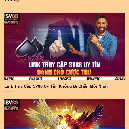
Link Truy Cập SV88 Uy Tín, Không Bị Chặn Mới Nhất