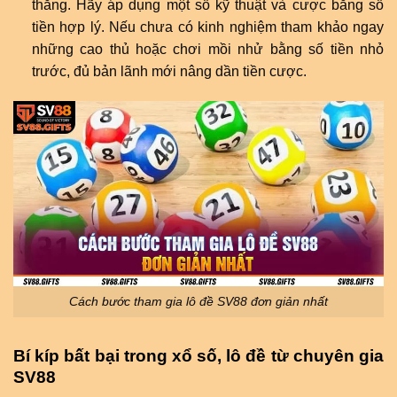
thắng. Hãy áp dụng một số kỹ thuật và cược bằng số
tiền hợp lý. Nếu chưa có kinh nghiệm tham khảo ngay
những cao thủ hoặc chơi mồi nhử bằng số tiền nhỏ
trước, đủ bản lãnh mới nâng dần tiền cược.
Cách bước tham gia lô đề SV88 đơn giản nhất
Bí kíp bất bại trong xổ số, lô đề từ chuyên gia
SV88