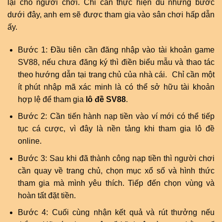
lại cho người chơi. Chỉ cần thực hiện đủ những bước
dưới đây, anh em sẽ được tham gia vào sân chơi hấp dẫn
ấy.
Bước 1: Đầu tiên cần đăng nhập vào tài khoản game
SV88, nếu chưa đăng ký thì điền biểu mẫu và thao tác
theo hướng dẫn tại trang chủ của nhà cái. Chỉ cần một
ít phút nhập mã xác minh là có thể sở hữu tài khoản
hợp lệ để tham gia
lô đề SV88
.
Bước 2: Cần tiến hành nạp tiền vào ví mới có thể tiếp
tục cá cược, vì đây là nền tảng khi tham gia lô đề
online.
Bước 3: Sau khi đã thành công nạp tiền thì người chơi
cần quay về trang chủ, chọn mục xổ số và hình thức
tham gia mà mình yêu thích. Tiếp đến chọn vùng và
hoàn tất đặt tiền.
Bước 4: Cuối cùng nhận kết quả và rút thưởng nếu