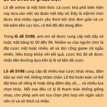
Lô đề online là một hình thức cá cược khá phổ biến hiện
nay dựa vào việc dự đoán một dãy số. Đây là một trò chơi
được khá nhiều người yêu thích bởi tính đơn giản và cơ
hội kiếm tiền cực lớn, có thể đổi đời trong đêm.
Trong
lô đề SV88
, anh em sẽ được cung cấp một dãy số
hoặc một bảng từ 00 đến 99. Nhiệm vụ của người chơi là
đặt cược một hoặc nhiều số và đợi cổng game rút ngẫu
nhiên. Nếu trùng khớp với kết quả, cược thủ đó sẽ được
nhận tiền thưởng dựa trên tỷ lệ số tiền đã cược.
Lô đề SV88
cung cấp rất nhiều loại cược khác nhau, đảm
bảo sự mới mẻ, không nhàm chán. Lô thủ hoàn toàn có thể
đặt theo số riêng lẻ hoặc tổng điểm dãy số,… và nhiều lựa
chọn khác. Mỗi loại đều có tỷ lệ thanh toán không giống
nhau, cho phép anh em lựa chọn phù hợp với ngân sách
vốn có và sở thích cá nhân.