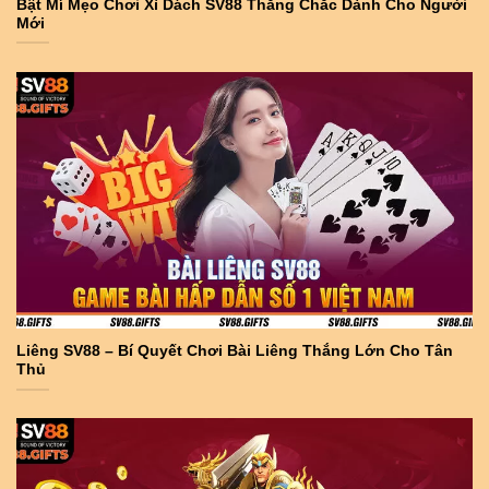
Bật Mí Mẹo Chơi Xì Dách SV88 Thắng Chắc Dành Cho Người
Mới
Liêng SV88 – Bí Quyết Chơi Bài Liêng Thắng Lớn Cho Tân
Thủ