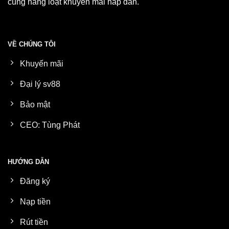
cùng hàng loạt khuyến mãi hấp dẫn.
VỀ CHÚNG TÔI
Khuyến mãi
Đại lý sv88
Bảo mật
CEO: Tùng Phát
HƯỚNG DẪN
Đăng ký
Nạp tiền
Rút tiền