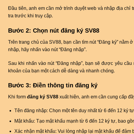
Đầu tiên, anh em cần mở trình duyệt web và nhập địa chỉ 
tra trước khi truy cập.
Bước 2: Chọn nút đăng ký SV88
Trên trang chủ của SV88, bạn cần tìm nút “Đăng ký” nằm ở 
nhập, hãy nhấn vào nút “Đăng nhập”.
Sau khi nhấn vào nút “Đăng nhập”, bạn sẽ được yêu cầu n
khoản của bạn một cách dễ dàng và nhanh chóng.
Bước 3: Điền thông tin đăng ký
Khi form
đăng ký SV88
xuất hiện, anh em cần cung cấp đầy
Tên đăng nhập: Chọn một tên duy nhất từ 6 đến 12 ký tự
Mật khẩu: Tạo mật khẩu mạnh từ 6 đến 12 ký tự, bao gồm 
Xác nhận mật khẩu: Vui lòng nhập lại mật khẩu để đảm 