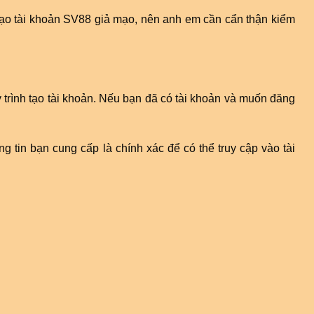
tạo tài khoản SV88 giả mạo, nên anh em cần cẩn thận kiểm
 trình tạo tài khoản. Nếu bạn đã có tài khoản và muốn đăng
tin bạn cung cấp là chính xác để có thể truy cập vào tài