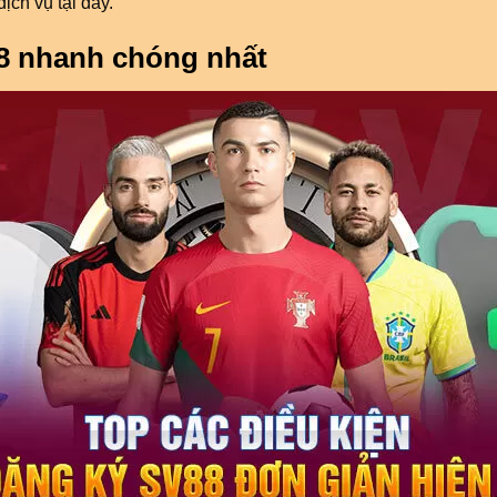
ịch vụ tại đây.
88 nhanh chóng nhất