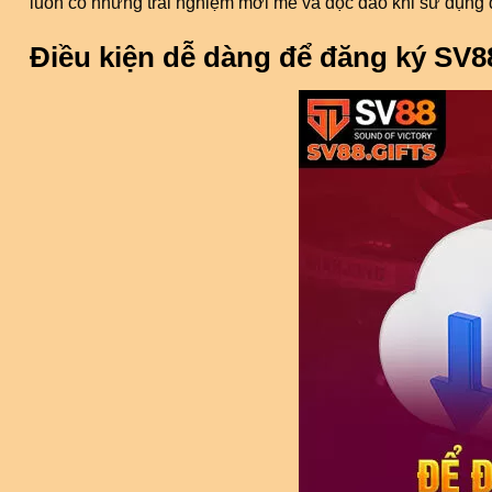
luôn có những trải nghiệm mới mẻ và độc đáo khi sử dụng d
Điều kiện dễ dàng để đăng ký SV