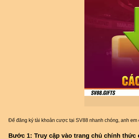
Để đăng ký tài khoản cược tại SV88 nhanh chóng, anh em 
Bước 1: Truy cập vào trang chủ chính thức