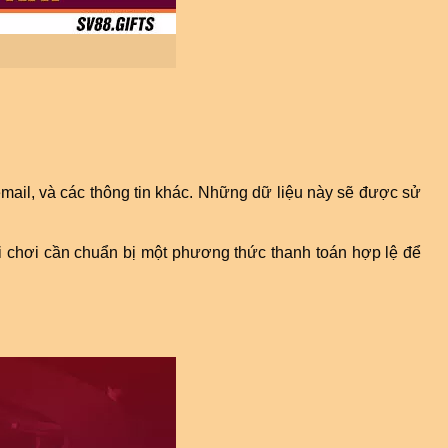
email, và các thông tin khác. Những dữ liệu này sẽ được sử
 chơi cần chuẩn bị một phương thức thanh toán hợp lệ để