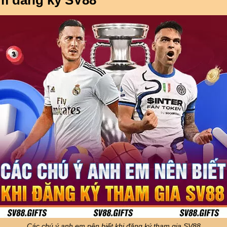
Các chú ý anh em nên biết khi đăng ký tham gia SV88