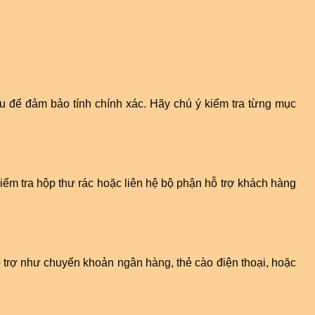
iệu để đảm bảo tính chính xác. Hãy chú ý kiểm tra từng mục
iểm tra hộp thư rác hoặc liên hệ bộ phận hỗ trợ khách hàng
 trợ như chuyển khoản ngân hàng, thẻ cào điện thoại, hoặc