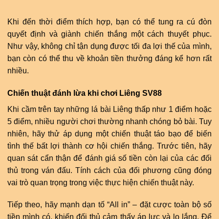
Khi đến thời điểm thích hợp, bạn có thể tung ra cú đòn
quyết định và giành chiến thắng một cách thuyết phục.
Như vậy, không chỉ tận dụng được tối đa lợi thế của mình,
bạn còn có thể thu về khoản tiền thưởng đáng kể hơn rất
nhiều.
Chiến thuật đánh lừa khi chơi Liêng SV88
Khi cầm trên tay những lá bài Liêng thấp như 1 điểm hoặc
5 điểm, nhiều người chơi thường nhanh chóng bỏ bài. Tuy
nhiên, hãy thử áp dụng một chiến thuật táo bạo để biến
tình thế bất lợi thành cơ hội chiến thắng. Trước tiên, hãy
quan sát cẩn thận để đánh giá số tiền còn lại của các đối
thủ trong ván đấu. Tính cách của đối phương cũng đóng
vai trò quan trọng trong việc thực hiện chiến thuật này.
Tiếp theo, hãy mạnh dạn tố “All in” – đặt cược toàn bộ số
tiền mình có, khiến đối thủ cảm thấy áp lực và lo lắng. Để