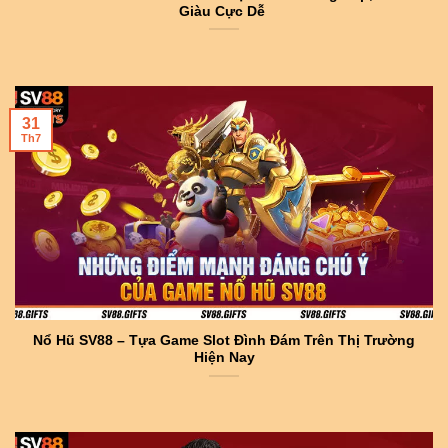
Giàu Cực Dễ
31
Th7
Nổ Hũ SV88 – Tựa Game Slot Đình Đám Trên Thị Trường
Hiện Nay