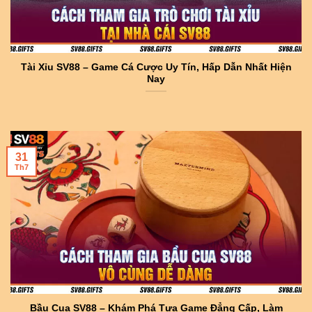
Tài Xỉu SV88 – Game Cá Cược Uy Tín, Hấp Dẫn Nhất Hiện
Nay
31
Th7
Bầu Cua SV88 – Khám Phá Tựa Game Đẳng Cấp, Làm