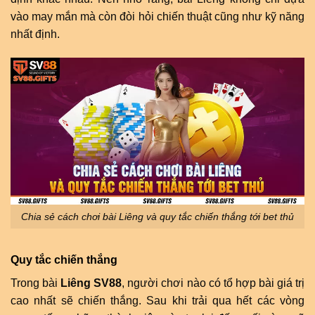
vào may mắn mà còn đòi hỏi chiến thuật cũng như kỹ năng
nhất định.
Chia sẻ cách chơi bài Liêng và quy tắc chiến thắng tới bet thủ
Quy tắc chiến thắng
Trong bài
Liêng SV88
, người chơi nào có tổ hợp bài giá trị
cao nhất sẽ chiến thắng. Sau khi trải qua hết các vòng