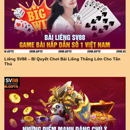
Liêng SV88 – Bí Quyết Chơi Bài Liêng Thắng Lớn Cho Tân
Thủ